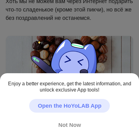
Хоть мы не можем вам через Интернет подарить 
что-то сладенькое (кроме этой пикчи), но всё же 
без поздравлений не останемся. 
Enjoy a better experience, get the latest information, and
unlock exclusive App tools!
Open the HoYoLAB App
Желаем вам успехов и удачи не только в игре, 
Not Now
но и в реальной жизни. Чтобы всё было так, как 