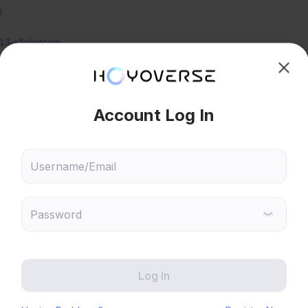
0
013-s8xbetcom
hoose content that interests
Ski
ou
 will recommend content based on your chosen interests
Genshin Impact
Honkai: Star Rail
0
0
Zenless Zone Zero
HoYoLAB
Honkai Impact 3rd
Tears of Themis
Send
Honkai: Nexus Anima
Petit Planet