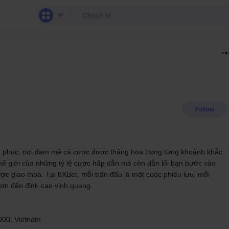
Follow
 phục, nơi đam mê cá cược được thăng hoa trong từng khoảnh khắc 
thế giới của những tỷ lệ cược hấp dẫn mà còn dẫn lối bạn bước vào 
ợc giao thoa. Tại 8XBet, mỗi trận đấu là một cuộc phiêu lưu, mỗi 
ơn đến đỉnh cao vinh quang.
000, Vietnam