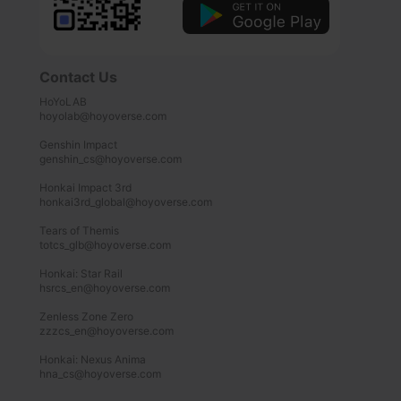
Contact Us
HoYoLAB

hoyolab@hoyoverse.com

Genshin Impact

genshin_cs@hoyoverse.com

Honkai Impact 3rd

honkai3rd_global@hoyoverse.com

Tears of Themis

totcs_glb@hoyoverse.com

Honkai: Star Rail

hsrcs_en@hoyoverse.com

Zenless Zone Zero

zzzcs_en@hoyoverse.com

Honkai: Nexus Anima

hna_cs@hoyoverse.com