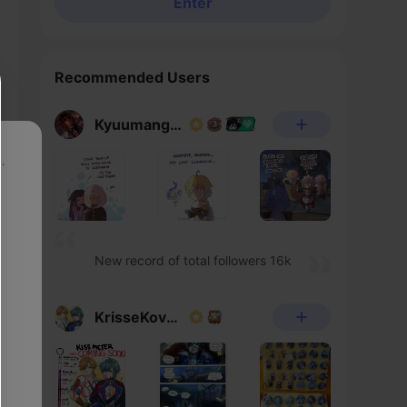
Enter
Recommended Users
Kyuumangaka
p
New record of total followers 16k
KrisseKovacs