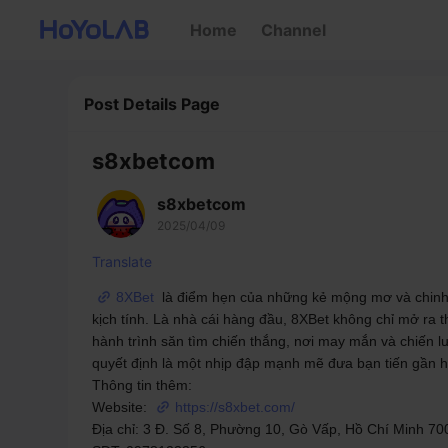
Home
Channel
Post Details Page
s8xbetcom
s8xbetcom
2025/04/09
Translate
8XBet
 là điểm hẹn của những kẻ mộng mơ và chinh
kịch tính. Là nhà cái hàng đầu, 8XBet không chỉ mở ra 
hành trình săn tìm chiến thắng, nơi may mắn và chiến lư
quyết định là một nhịp đập mạnh mẽ đưa bạn tiến gần h
Thông tin thêm:
Website: 
https://s8xbet.com/
Địa chỉ: 3 Đ. Số 8, Phường 10, Gò Vấp, Hồ Chí Minh 70