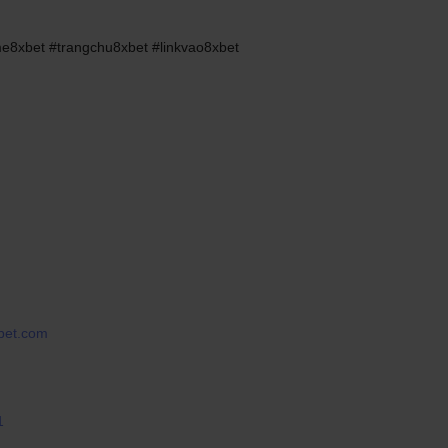
8xbet #trangchu8xbet #linkvao8xbet
bet.com
1