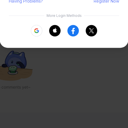
Submit
 comments yet~