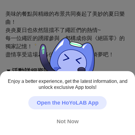
美味的餐點與精緻的布景共同奏起了美妙的夏日樂
曲！
炎炎夏日也依然阻擋不了繩匠們的熱情~
每一位繩匠的踴躍參與，都構成你與《絕區零》的
獨家記憶！
盡情享受這場為各位繩匠準備的夏日綺夢吧！
▼活動詳細資訊回顧：
https://www.hoyolab.com/article/39956777
Enjoy a better experience, get the latest information, and
unlock exclusive App tools!
Open the HoYoLAB App
Not Now