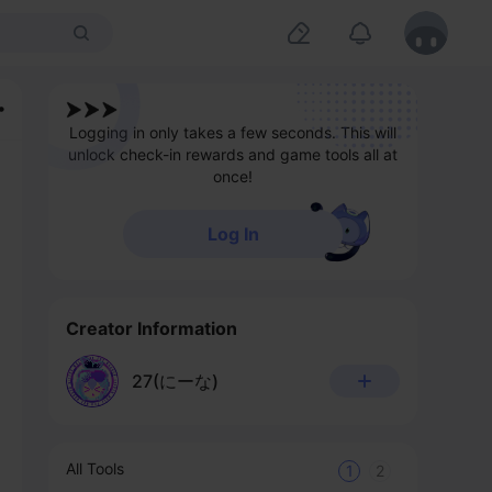
Logging in only takes a few seconds. This will
unlock check-in rewards and game tools all at
once!
Log In
Creator Information
27(にーな)
All Tools
1
2