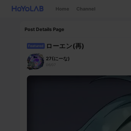
Home
Channel
Post Details Page
ローエン(再)
Featured
27(にーな)
06/07