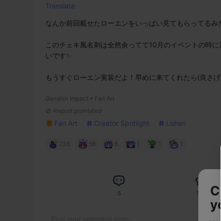
Translate
なんか前回載せたローエンをいっぱい見てもらってるみた
このチェキ風名刺は全然余ってて10月のイベントの時
いです✨

もうすぐローエン実装だよ！早めに来てくれたら(良さげ
Genshin Impact • Fan Art
Repost prohibited
Fan Art
Creator Spotlight
Lohen
735
56
6
1
1
1
C
5
140
y