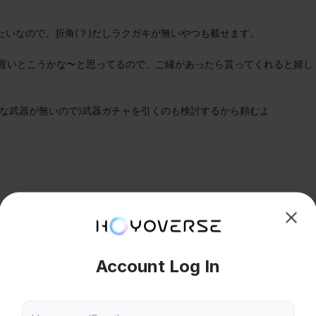
いなので、折角(？)だしラクガキが無いやつも載せます。

に置いとこうかな〜と思ってるので、ご縁があったら貰ってくれると嬉し
な武器が無いので)武器ガチャを引くのも検討するから頼むよ
hoose content that interests
Ski
800
25
ou