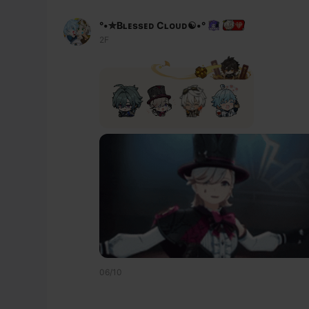
°•✮Bʟᴇssᴇᴅ Cʟᴏᴜᴅ☯•°
2F
06/10