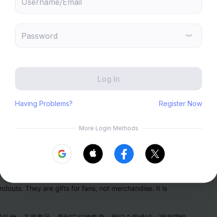
 will recommend content based on your chosen interests
Genshin Impact
Honkai: Star Rail
Send
Zenless Zone Zero
HoYoLAB
Honkai Impact 3rd
Tears of Themis
Honkai: Nexus Anima
Petit Planet
Submit
絵柄の名刺が中国のアプリ「閑魚（Xianyu）」で転売されていまし
ションに出品したりしないでください。これらはファンへのプレゼン
ndouts. They are gifts for fans, not merchandise. It is 