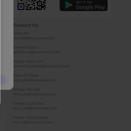
Contact Us
HoYoLAB

hoyolab@hoyoverse.com

Genshin Impact

genshin_cs@hoyoverse.com

Honkai Impact 3rd

honkai3rd_global@hoyoverse.com

Tears of Themis

totcs_glb@hoyoverse.com

Honkai: Star Rail

hsrcs_en@hoyoverse.com

Zenless Zone Zero

zzzcs_en@hoyoverse.com

Honkai: Nexus Anima

hna_cs@hoyoverse.com