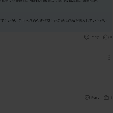
的礼物，不是商品。看到它们被售卖，我们会很难过。谢谢理解。
 
定でしたが、こちら含め今後作成した名刺は作品を購入していただい
Reply
0
Reply
1