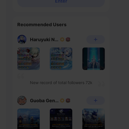
Enter
Recommended Users
Haruyuki Noheka
New record of total followers 72k
Guoba Genshin