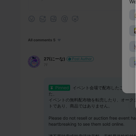
We
All comments 5
27(にーな)
Post Author
7F
Pinned
イベント会場で配布したこちらの
た、
イベントの無料配布物を転売したり、オーク
トであり、商品ではありません。
Please do not resell or auction free event ha
heartbreaking to see them sold online. 