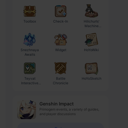
Toolbox
Check-In
Hilichurls'
Enhancement
Machine
Progression
Workshop
Calculator
Snezhnaya
Widget
HoYoWiki
Awaits
Teyvat
Battle
HoYoSketch
Interactive
Chronicle
Map
Genshin Impact
Primogem events, a variety of guides,
and player discussions