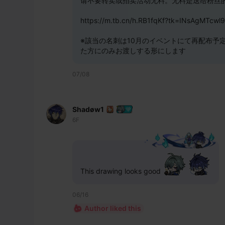
请不要转卖或拍卖活动无料。无料是送给粉丝
https://m.tb.cn/h.RB1fqKf?tk=INsAgMTcwl9
※該当の名刺は10月のイベントにて再配布予
た方にのみお渡しする形にします
07/08
Shadøw1
6F
This drawing looks good 
06/16
Author liked this