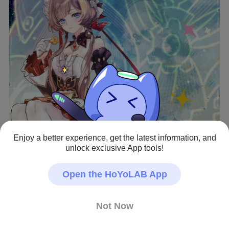
Enjoy a better experience, get the latest information, and
unlock exclusive App tools!
View full image
Open the HoYoLAB App
ついにきたー！！！！実装おめでとう＆祈願イラストを
描きました。プロンニアに見守ってもらって、神引きで
Not Now
きるようにお祈りしてます…！ちなみに、私は40連目で
ジンさんが来て、110連目でした～！よっしゃ早いほうだ