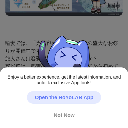
稲妻では、「光華容彩祭」という名の盛大なお祭
りが開催中です！
旅人さんは容彩祭を楽しんでいますか？
容彩祭は、稲妻の鎖国令が解除されてから初めて
開催される大型祭典で、文化や芸術に関連した祭
Enjoy a better experience, get the latest information, and
りでもあります。
unlock exclusive App tools!
旅人さんもオリジナルの詩歌を作って、一緒に容
彩祭を盛り上げましょう！
Open the HoYoLAB App
【コンテスト期間】
Not Now
投稿期間：
2022年4月8日(金) ~ 2022年4月17日
(日)23:59まで